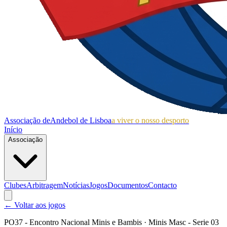
Associação de
Andebol de Lisboa
a viver o nosso desporto
Início
Associação
Clubes
Arbitragem
Notícias
Jogos
Documentos
Contacto
← Voltar aos jogos
PO37 - Encontro Nacional Minis e Bambis
· Minis Masc - Serie 03