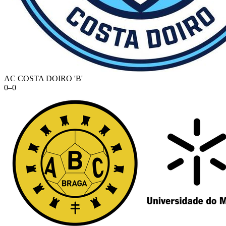
AC COSTA DOIRO 'B'
0
–
0