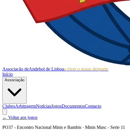
Associação de
Andebol de Lisboa
a viver o nosso desporto
Início
Associação
Clubes
Arbitragem
Notícias
Jogos
Documentos
Contacto
← Voltar aos jogos
PO37 - Encontro Nacional Minis e Bambis
· Minis Masc - Serie 11