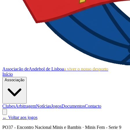
Associação de
Andebol de Lisboa
a viver o nosso desporto
Início
Associação
Clubes
Arbitragem
Notícias
Jogos
Documentos
Contacto
← Voltar aos jogos
PO37 - Encontro Nacional Minis e Bambis
· Minis Fem - Serie 9