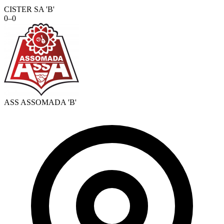
CISTER SA 'B'
0
–
0
ASS ASSOMADA 'B'