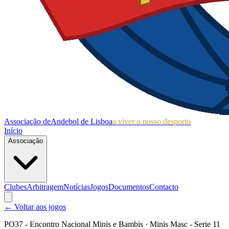
Associação de
Andebol de Lisboa
a viver o nosso desporto
Início
Associação
Clubes
Arbitragem
Notícias
Jogos
Documentos
Contacto
← Voltar aos jogos
PO37 - Encontro Nacional Minis e Bambis
· Minis Masc - Serie 11