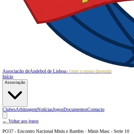
Associação de
Andebol de Lisboa
a viver o nosso desporto
Início
Associação
Clubes
Arbitragem
Notícias
Jogos
Documentos
Contacto
← Voltar aos jogos
PO37 - Encontro Nacional Minis e Bambis
· Minis Masc - Serie 10