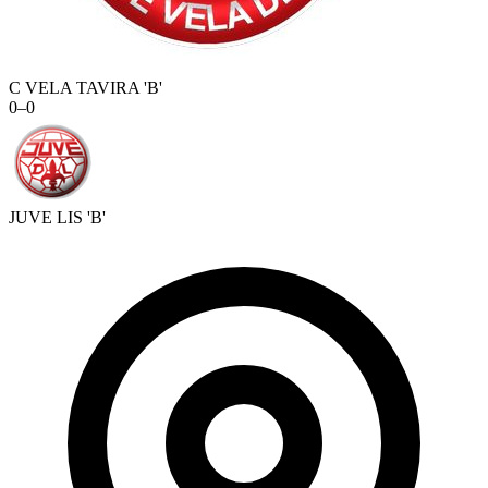
C VELA TAVIRA 'B'
0
–
0
JUVE LIS 'B'