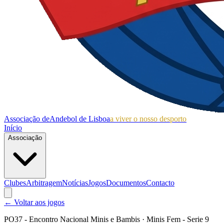
Associação de
Andebol de Lisboa
a viver o nosso desporto
Início
Associação
Clubes
Arbitragem
Notícias
Jogos
Documentos
Contacto
← Voltar aos jogos
PO37 - Encontro Nacional Minis e Bambis
· Minis Fem - Serie 9