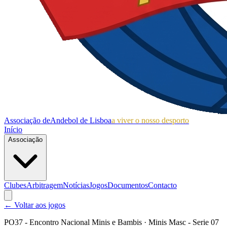
Associação de
Andebol de Lisboa
a viver o nosso desporto
Início
Associação
Clubes
Arbitragem
Notícias
Jogos
Documentos
Contacto
← Voltar aos jogos
PO37 - Encontro Nacional Minis e Bambis
· Minis Masc - Serie 07