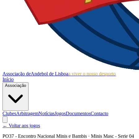
Associação de
Andebol de Lisboa
a viver o nosso desporto
Início
Associação
Clubes
Arbitragem
Notícias
Jogos
Documentos
Contacto
← Voltar aos jogos
PO37 - Encontro Nacional Minis e Bambis
· Minis Masc - Serie 04