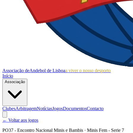
Associação de
Andebol de Lisboa
a viver o nosso desporto
Início
Associação
Clubes
Arbitragem
Notícias
Jogos
Documentos
Contacto
← Voltar aos jogos
PO37 - Encontro Nacional Minis e Bambis
· Minis Fem - Serie 7