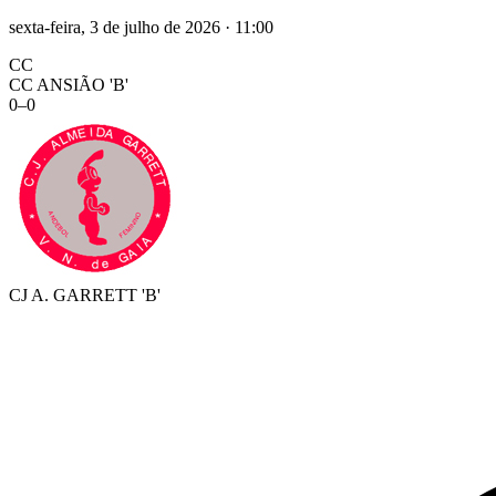
sexta-feira, 3 de julho de 2026
·
11:00
CC
CC ANSIÃO 'B'
0
–
0
CJ A. GARRETT 'B'