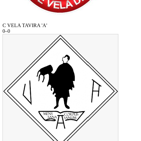
C VELA TAVIRA 'A'
0
–
0