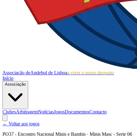
Associação de
Andebol de Lisboa
a viver o nosso desporto
Início
Associação
Clubes
Arbitragem
Notícias
Jogos
Documentos
Contacto
← Voltar aos jogos
PO37 - Encontro Nacional Minis e Bambis
· Minis Masc - Serie 06