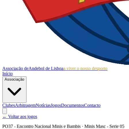
Associação de
Andebol de Lisboa
a viver o nosso desporto
Início
Associação
Clubes
Arbitragem
Notícias
Jogos
Documentos
Contacto
← Voltar aos jogos
PO37 - Encontro Nacional Minis e Bambis
· Minis Masc - Serie 05