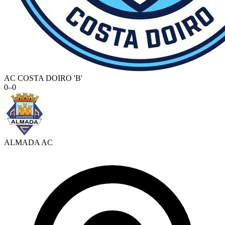
AC COSTA DOIRO 'B'
0
–
0
ALMADA AC