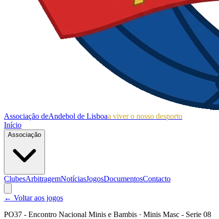
Associação de
Andebol de Lisboa
a viver o nosso desporto
Início
Associação
Clubes
Arbitragem
Notícias
Jogos
Documentos
Contacto
← Voltar aos jogos
PO37 - Encontro Nacional Minis e Bambis
· Minis Masc - Serie 08