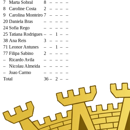
7
Marta Sobral
8
–
–
–
–
8
Caroline Costa
2
–
–
–
–
9
Carolina Monteiro
7
–
–
–
–
20
Daniela Bras
–
–
–
–
–
24
Sofia Rego
–
–
–
–
–
25
Tatiana Rodrigues
–
–
1
–
–
38
Ana Reis
3
–
–
–
–
71
Leonor Antunes
–
–
1
–
–
77
Filipa Sabino
2
–
–
–
–
–
Ricardo Avila
–
–
–
–
–
–
Nicolau Almeida
–
–
–
–
–
–
Joao Carmo
–
–
–
–
–
Total
36
–
2
–
–