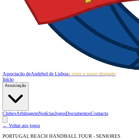
Associação de
Andebol de Lisboa
a viver o nosso desporto
Início
Associação
Clubes
Arbitragem
Notícias
Jogos
Documentos
Contacto
← Voltar aos jogos
PORTUGAL BEACH HANDBALL TOUR - SENIORES