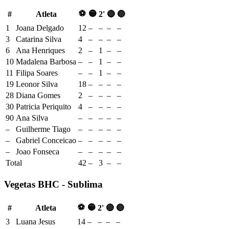
⚽
🟡
#
Atleta
2'
🔴
🔵
1
Joana Delgado
12
–
–
–
–
3
Catarina Silva
4
–
–
–
–
6
Ana Henriques
2
–
1
–
–
10
Madalena Barbosa
–
–
1
–
–
11
Filipa Soares
–
–
1
–
–
19
Leonor Silva
18
–
–
–
–
28
Diana Gomes
2
–
–
–
–
30
Patricia Periquito
4
–
–
–
–
90
Ana Silva
–
–
–
–
–
–
Guilherme Tiago
–
–
–
–
–
–
Gabriel Conceicao
–
–
–
–
–
–
Joao Fonseca
–
–
–
–
–
Total
42
–
3
–
–
Vegetas BHC - Sublima
⚽
🟡
#
Atleta
2'
🔴
🔵
3
Luana Jesus
14
–
–
–
–