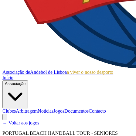
Associação de
Andebol de Lisboa
a viver o nosso desporto
Início
Associação
Clubes
Arbitragem
Notícias
Jogos
Documentos
Contacto
← Voltar aos jogos
PORTUGAL BEACH HANDBALL TOUR - SENIORES