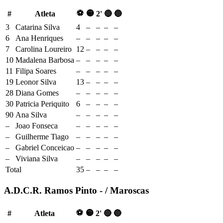
⚽
🟡
#
Atleta
2'
🔴
🔵
3
Catarina Silva
4
–
–
–
–
6
Ana Henriques
–
–
–
–
–
7
Carolina Loureiro
12
–
–
–
–
10
Madalena Barbosa
–
–
–
–
–
11
Filipa Soares
–
–
–
–
–
19
Leonor Silva
13
–
–
–
–
28
Diana Gomes
–
–
–
–
–
30
Patricia Periquito
6
–
–
–
–
90
Ana Silva
–
–
–
–
–
–
Joao Fonseca
–
–
–
–
–
–
Guilherme Tiago
–
–
–
–
–
–
Gabriel Conceicao
–
–
–
–
–
–
Viviana Silva
–
–
–
–
–
Total
35
–
–
–
–
A.D.C.R. Ramos Pinto - / Maroscas
⚽
🟡
#
Atleta
2'
🔴
🔵