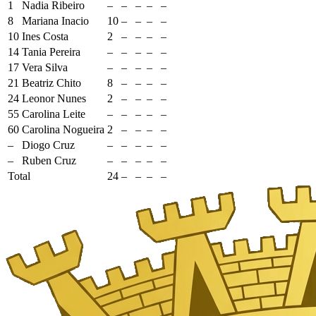
1
Nadia Ribeiro
–
–
–
–
–
8
Mariana Inacio
10
–
–
–
–
10
Ines Costa
2
–
–
–
–
14
Tania Pereira
–
–
–
–
–
17
Vera Silva
–
–
–
–
–
21
Beatriz Chito
8
–
–
–
–
24
Leonor Nunes
2
–
–
–
–
55
Carolina Leite
–
–
–
–
–
60
Carolina Nogueira
2
–
–
–
–
–
Diogo Cruz
–
–
–
–
–
–
Ruben Cruz
–
–
–
–
–
Total
24
–
–
–
–