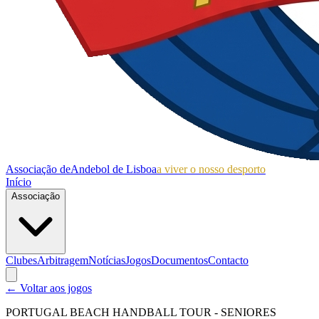
Associação de
Andebol de Lisboa
a viver o nosso desporto
Início
Associação
Clubes
Arbitragem
Notícias
Jogos
Documentos
Contacto
← Voltar aos jogos
PORTUGAL BEACH HANDBALL TOUR - SENIORES