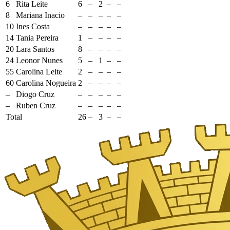
6
Rita Leite
6
–
2
–
–
8
Mariana Inacio
–
–
–
–
–
10
Ines Costa
–
–
–
–
–
14
Tania Pereira
1
–
–
–
–
20
Lara Santos
8
–
–
–
–
24
Leonor Nunes
5
–
1
–
–
55
Carolina Leite
2
–
–
–
–
60
Carolina Nogueira
2
–
–
–
–
–
Diogo Cruz
–
–
–
–
–
–
Ruben Cruz
–
–
–
–
–
Total
26
–
3
–
–