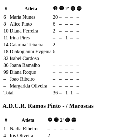
⚽
🟡
#
Atleta
2'
🔴
🔵
6
Maria Nunes
20
–
–
–
–
8
Alice Pinto
6
–
–
–
–
10
Diana Ferreira
2
–
–
–
–
11
Irina Pires
–
–
1
–
–
14
Catarina Teixeira
2
–
–
–
–
18
Diakogianni Evgenia
6
–
–
–
–
32
Isabel Cardoso
–
–
–
–
86
Joana Ramalho
–
–
–
–
–
99
Diana Roque
–
–
–
–
–
–
Joao Ribeiro
–
–
–
–
–
–
Margarida Oliveira
–
–
–
–
–
Total
36
–
1
1
–
A.D.C.R. Ramos Pinto - / Maroscas
⚽
🟡
#
Atleta
2'
🔴
🔵
1
Nadia Ribeiro
–
–
–
–
–
4
Iris Oliveira
2
–
–
–
–