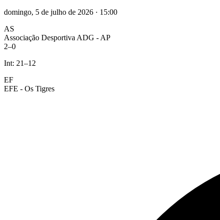
domingo, 5 de julho de 2026
·
15:00
AS
Associação Desportiva ADG - AP
2
–
0
Int:
21
–
12
EF
EFE - Os Tigres