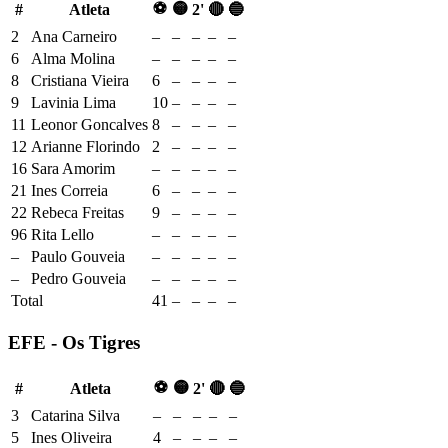
⚽
🟡
#
Atleta
2'
🔴
🔵
2
Ana Carneiro
–
–
–
–
–
6
Alma Molina
–
–
–
–
–
8
Cristiana Vieira
6
–
–
–
–
9
Lavinia Lima
10
–
–
–
–
11
Leonor Goncalves
8
–
–
–
–
12
Arianne Florindo
2
–
–
–
–
16
Sara Amorim
–
–
–
–
–
21
Ines Correia
6
–
–
–
–
22
Rebeca Freitas
9
–
–
–
–
96
Rita Lello
–
–
–
–
–
–
Paulo Gouveia
–
–
–
–
–
–
Pedro Gouveia
–
–
–
–
–
Total
41
–
–
–
–
EFE - Os Tigres
⚽
🟡
#
Atleta
2'
🔴
🔵
3
Catarina Silva
–
–
–
–
–
5
Ines Oliveira
4
–
–
–
–