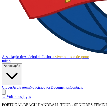
Associação de
Andebol de Lisboa
a viver o nosso desporto
Início
Associação
Clubes
Arbitragem
Notícias
Jogos
Documentos
Contacto
← Voltar aos jogos
PORTUGAL BEACH HANDBALL TOUR - SENIORES FEMIN