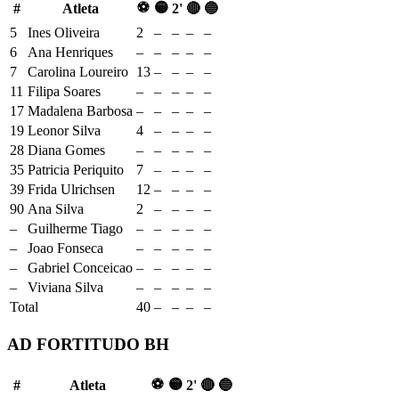
⚽
🟡
#
Atleta
2'
🔴
🔵
5
Ines Oliveira
2
–
–
–
–
6
Ana Henriques
–
–
–
–
–
7
Carolina Loureiro
13
–
–
–
–
11
Filipa Soares
–
–
–
–
–
17
Madalena Barbosa
–
–
–
–
–
19
Leonor Silva
4
–
–
–
–
28
Diana Gomes
–
–
–
–
–
35
Patricia Periquito
7
–
–
–
–
39
Frida Ulrichsen
12
–
–
–
–
90
Ana Silva
2
–
–
–
–
–
Guilherme Tiago
–
–
–
–
–
–
Joao Fonseca
–
–
–
–
–
–
Gabriel Conceicao
–
–
–
–
–
–
Viviana Silva
–
–
–
–
–
Total
40
–
–
–
–
AD FORTITUDO BH
⚽
🟡
#
Atleta
2'
🔴
🔵