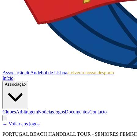
Associação de
Andebol de Lisboa
a viver o nosso desporto
Início
Associação
Clubes
Arbitragem
Notícias
Jogos
Documentos
Contacto
← Voltar aos jogos
PORTUGAL BEACH HANDBALL TOUR - SENIORES FEMIN