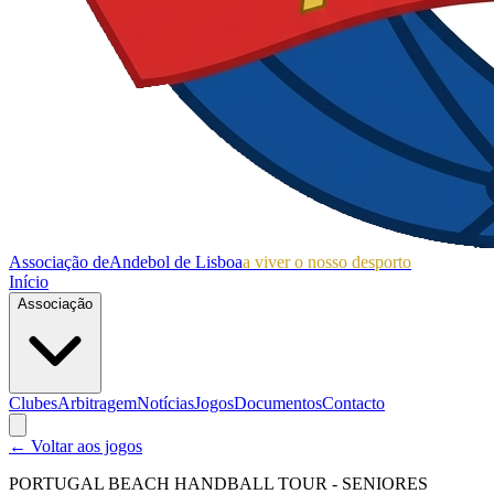
Associação de
Andebol de Lisboa
a viver o nosso desporto
Início
Associação
Clubes
Arbitragem
Notícias
Jogos
Documentos
Contacto
← Voltar aos jogos
PORTUGAL BEACH HANDBALL TOUR - SENIORES