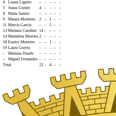
4
Luana Ligeiro
–
–
–
–
–
5
Joana Gomes
4
–
–
–
–
8
Marta Santos
–
–
–
–
–
9
Maiara Monteiro
2
–
1
–
–
11
Marcia Garcia
–
–
2
–
–
13
Mariana Carolino
14
–
–
–
–
14
Madalena Moreira
2
–
–
–
–
18
Eunice Menezes
–
–
1
–
–
19
Laura Guerra
–
–
–
–
–
–
Mariana Duarte
–
–
–
–
–
–
Miguel Fernandes
–
–
–
–
–
Total
22
–
4
–
–