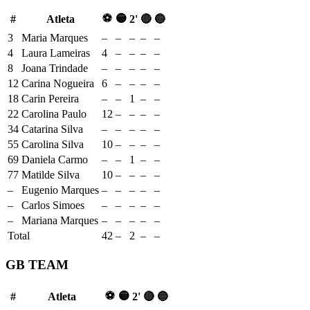
⚽
🟡
#
Atleta
2'
🔴
🔵
3
Maria Marques
–
–
–
–
–
4
Laura Lameiras
4
–
–
–
–
8
Joana Trindade
–
–
–
–
–
12
Carina Nogueira
6
–
–
–
–
18
Carin Pereira
–
–
1
–
–
22
Carolina Paulo
12
–
–
–
–
34
Catarina Silva
–
–
–
–
–
55
Carolina Silva
10
–
–
–
–
69
Daniela Carmo
–
–
1
–
–
77
Matilde Silva
10
–
–
–
–
–
Eugenio Marques
–
–
–
–
–
–
Carlos Simoes
–
–
–
–
–
–
Mariana Marques
–
–
–
–
–
Total
42
–
2
–
–
GB TEAM
⚽
🟡
#
Atleta
2'
🔴
🔵