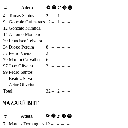
⚽
🟡
#
Atleta
2'
🔴
🔵
4
Tomas Santos
2
–
1
–
–
9
Goncalo Guimaraes
12
–
1
–
–
12
Goncalo Miranda
–
–
–
–
–
14
Antonio Monteiro
–
–
–
–
–
30
Francisco Teixeira
–
–
–
–
–
34
Diogo Pereira
8
–
–
–
–
37
Pedro Vieira
2
–
–
–
–
79
Martim Carvalho
6
–
–
–
–
97
Joao Oliveira
2
–
–
–
–
99
Pedro Santos
–
–
–
–
–
–
Beatriz Silva
–
–
–
–
–
–
Artur Oliveira
–
–
–
–
–
Total
32
–
2
–
–
NAZARÉ BHT
⚽
🟡
#
Atleta
2'
🔴
🔵
7
Marcus Domingues
12
–
–
–
–