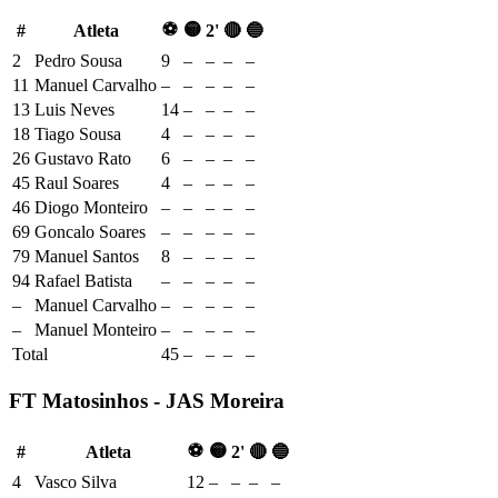
⚽
🟡
#
Atleta
2'
🔴
🔵
2
Pedro Sousa
9
–
–
–
–
11
Manuel Carvalho
–
–
–
–
–
13
Luis Neves
14
–
–
–
–
18
Tiago Sousa
4
–
–
–
–
26
Gustavo Rato
6
–
–
–
–
45
Raul Soares
4
–
–
–
–
46
Diogo Monteiro
–
–
–
–
–
69
Goncalo Soares
–
–
–
–
–
79
Manuel Santos
8
–
–
–
–
94
Rafael Batista
–
–
–
–
–
–
Manuel Carvalho
–
–
–
–
–
–
Manuel Monteiro
–
–
–
–
–
Total
45
–
–
–
–
FT Matosinhos - JAS Moreira
⚽
🟡
#
Atleta
2'
🔴
🔵
4
Vasco Silva
12
–
–
–
–