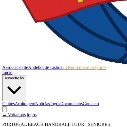
Associação de
Andebol de Lisboa
a viver o nosso desporto
Início
Associação
Clubes
Arbitragem
Notícias
Jogos
Documentos
Contacto
← Voltar aos jogos
PORTUGAL BEACH HANDBALL TOUR - SENIORES