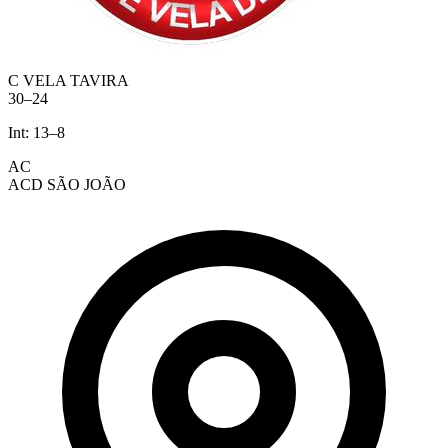
C VELA TAVIRA
30
–
24
Int:
13
–
8
AC
ACD SÃO JOÃO