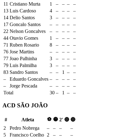
11
Cristiano Murta
1
–
–
–
–
13
Luis Cardoso
4
–
–
–
–
14
Delio Santos
3
–
–
–
–
17
Goncalo Santos
–
–
–
–
–
22
Nelson Goncalves
–
–
–
–
–
44
Otavio Gomes
1
–
–
–
–
71
Ruben Rosario
8
–
–
–
–
76
Jose Martins
–
–
–
–
–
77
Joao Palhinha
3
–
–
–
–
79
Luis Palmilha
3
–
–
–
–
83
Sandro Santos
–
–
1
–
–
–
Eduardo Goncalves
–
–
–
–
–
–
Jorge Pescada
–
–
–
–
–
Total
30
–
1
–
–
ACD SÃO JOÃO
⚽
🟡
#
Atleta
2'
🔴
🔵
2
Pedro Nobrega
–
–
–
–
5
Francisco Coelho
2
–
–
–