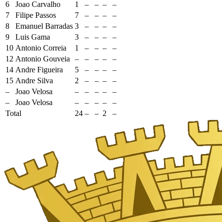
6
Joao Carvalho
1
–
–
–
–
7
Filipe Passos
7
–
–
–
–
8
Emanuel Barradas
3
–
–
–
–
9
Luis Gama
3
–
–
–
–
10
Antonio Correia
1
–
–
–
–
12
Antonio Gouveia
–
–
–
–
–
14
Andre Figueira
5
–
–
–
–
15
Andre Silva
2
–
–
–
–
–
Joao Velosa
–
–
–
–
–
–
Joao Velosa
–
–
–
–
–
Total
24
–
–
2
–