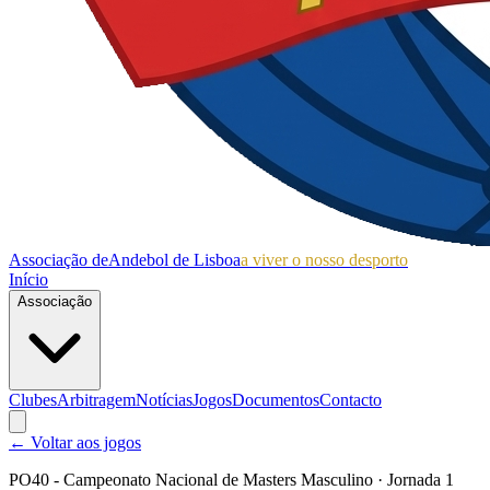
Associação de
Andebol de Lisboa
a viver o nosso desporto
Início
Associação
Clubes
Arbitragem
Notícias
Jogos
Documentos
Contacto
← Voltar aos jogos
PO40 - Campeonato Nacional de Masters Masculino
· Jornada 1