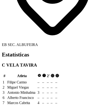
EB SEC. ALBUFEIRA
Estatísticas
C VELA TAVIRA
⚽
🟡
#
Atleta
2'
🔴
🔵
1
Filipe Carmo
–
–
–
–
–
2
Miguel Viegas
–
–
–
–
–
3
Antonio Minhalma
3
–
–
–
–
6
Alberto Francisco
–
–
–
–
–
7
Marcos Cabrita
4
–
–
–
–