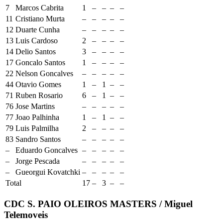
7
Marcos Cabrita
1
–
–
–
–
11
Cristiano Murta
–
–
–
–
–
12
Duarte Cunha
–
–
–
–
–
13
Luis Cardoso
2
–
–
–
–
14
Delio Santos
3
–
–
–
–
17
Goncalo Santos
1
–
–
–
–
22
Nelson Goncalves
–
–
–
–
–
44
Otavio Gomes
1
–
1
–
–
71
Ruben Rosario
6
–
1
–
–
76
Jose Martins
–
–
–
–
–
77
Joao Palhinha
1
–
1
–
–
79
Luis Palmilha
2
–
–
–
–
83
Sandro Santos
–
–
–
–
–
–
Eduardo Goncalves
–
–
–
–
–
–
Jorge Pescada
–
–
–
–
–
–
Gueorgui Kovatchki
–
–
–
–
–
Total
17
–
3
–
–
CDC S. PAIO OLEIROS MASTERS / Miguel
Telemoveis