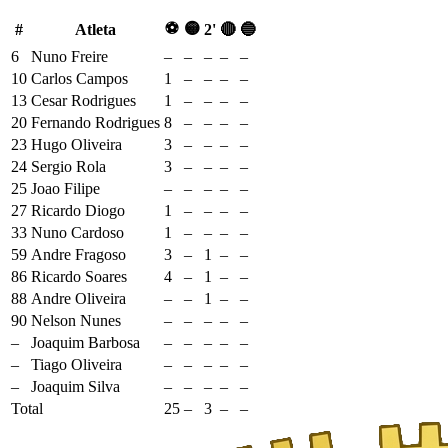
⚽
🟡
#
Atleta
2'
🔴
🔵
6
Nuno Freire
–
–
–
–
–
10
Carlos Campos
1
–
–
–
–
13
Cesar Rodrigues
1
–
–
–
–
20
Fernando Rodrigues
8
–
–
–
–
23
Hugo Oliveira
3
–
–
–
–
24
Sergio Rola
3
–
–
–
–
25
Joao Filipe
–
–
–
–
–
27
Ricardo Diogo
1
–
–
–
–
33
Nuno Cardoso
1
–
–
–
–
59
Andre Fragoso
3
–
1
–
–
86
Ricardo Soares
4
–
1
–
–
88
Andre Oliveira
–
–
1
–
–
90
Nelson Nunes
–
–
–
–
–
–
Joaquim Barbosa
–
–
–
–
–
–
Tiago Oliveira
–
–
–
–
–
–
Joaquim Silva
–
–
–
–
–
Total
25
–
3
–
–