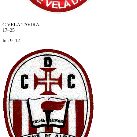
C VELA TAVIRA
17
–
25
Int:
9
–
12