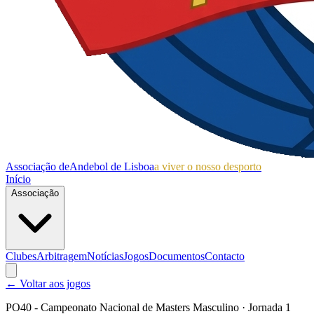
Associação de
Andebol de Lisboa
a viver o nosso desporto
Início
Associação
Clubes
Arbitragem
Notícias
Jogos
Documentos
Contacto
← Voltar aos jogos
PO40 - Campeonato Nacional de Masters Masculino
· Jornada 1