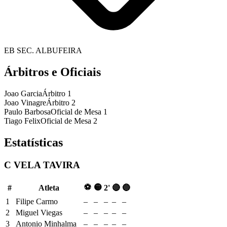
EB SEC. ALBUFEIRA
Árbitros e Oficiais
Joao Garcia
Árbitro 1
Joao Vinagre
Árbitro 2
Paulo Barbosa
Oficial de Mesa 1
Tiago Felix
Oficial de Mesa 2
Estatísticas
C VELA TAVIRA
⚽
🟡
#
Atleta
2'
🔴
🔵
1
Filipe Carmo
–
–
–
–
–
2
Miguel Viegas
–
–
–
–
–
3
Antonio Minhalma
–
–
–
–
–