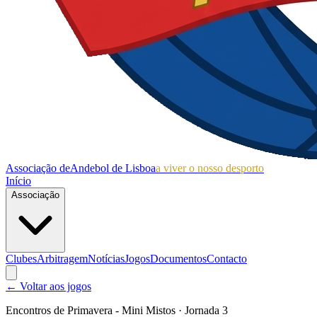
Associação de
Andebol de Lisboa
a viver o nosso desporto
Início
Associação
Clubes
Arbitragem
Notícias
Jogos
Documentos
Contacto
← Voltar aos jogos
Encontros de Primavera - Mini Mistos
· Jornada 3