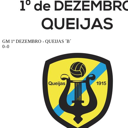
GM 1º DEZEMBRO - QUEIJAS ´B´
0
–
0