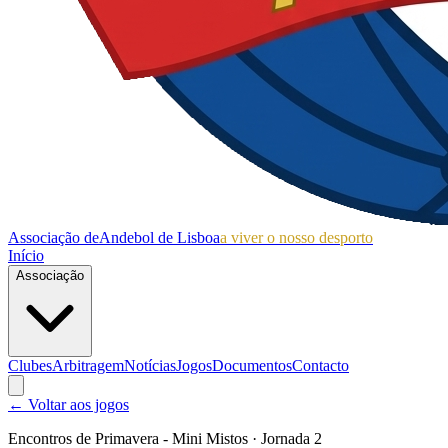
Associação de
Andebol de Lisboa
a viver o nosso desporto
Início
Associação
Clubes
Arbitragem
Notícias
Jogos
Documentos
Contacto
← Voltar aos jogos
Encontros de Primavera - Mini Mistos
· Jornada 2