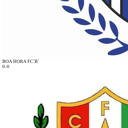
BOA HORA FC´B´
0
–
0