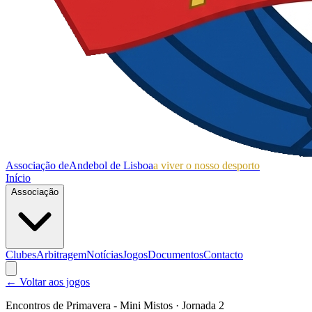
Associação de
Andebol de Lisboa
a viver o nosso desporto
Início
Associação
Clubes
Arbitragem
Notícias
Jogos
Documentos
Contacto
← Voltar aos jogos
Encontros de Primavera - Mini Mistos
· Jornada 2