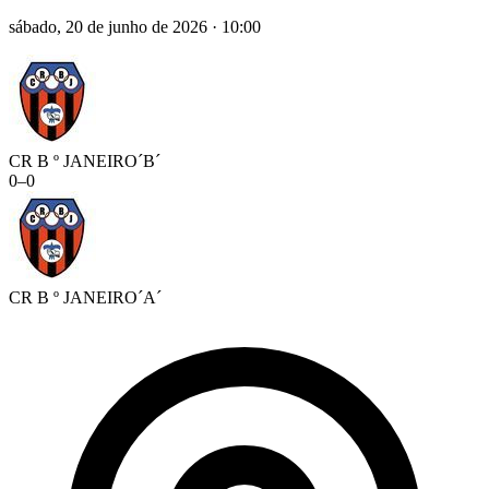
sábado, 20 de junho de 2026
·
10:00
CR B º JANEIRO´B´
0
–
0
CR B º JANEIRO´A´