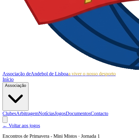
Associação de
Andebol de Lisboa
a viver o nosso desporto
Início
Associação
Clubes
Arbitragem
Notícias
Jogos
Documentos
Contacto
← Voltar aos jogos
Encontros de Primavera - Mini Mistos
· Jornada 1