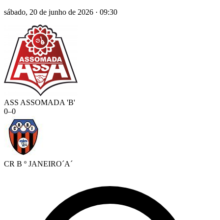
sábado, 20 de junho de 2026
·
09:30
ASS ASSOMADA 'B'
0
–
0
CR B º JANEIRO´A´