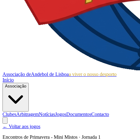
Associação de
Andebol de Lisboa
a viver o nosso desporto
Início
Associação
Clubes
Arbitragem
Notícias
Jogos
Documentos
Contacto
← Voltar aos jogos
Encontros de Primavera - Mini Mistos
· Jornada 1