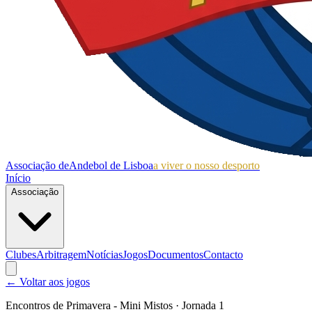
Associação de
Andebol de Lisboa
a viver o nosso desporto
Início
Associação
Clubes
Arbitragem
Notícias
Jogos
Documentos
Contacto
← Voltar aos jogos
Encontros de Primavera - Mini Mistos
· Jornada 1