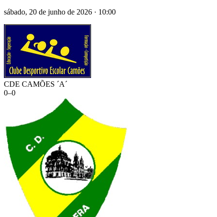
sábado, 20 de junho de 2026
·
10:00
CDE CAMÕES ´A´
0
–
0