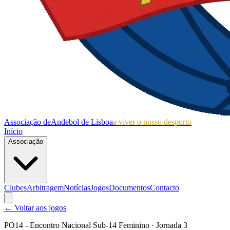
Associação de
Andebol de Lisboa
a viver o nosso desporto
Início
Associação
Clubes
Arbitragem
Notícias
Jogos
Documentos
Contacto
← Voltar aos jogos
PO14 - Encontro Nacional Sub-14 Feminino
· Jornada 3