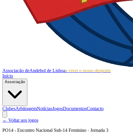
Associação de
Andebol de Lisboa
a viver o nosso desporto
Início
Associação
Clubes
Arbitragem
Notícias
Jogos
Documentos
Contacto
← Voltar aos jogos
PO14 - Encontro Nacional Sub-14 Feminino
· Jornada 3