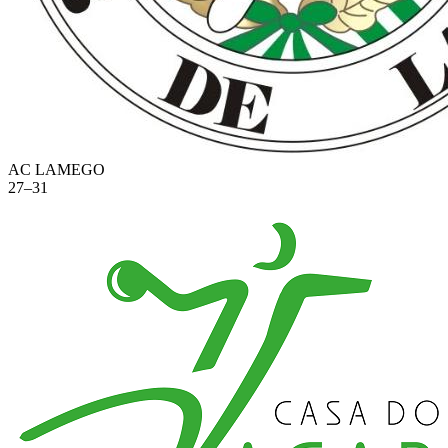
AC LAMEGO
27
–
31