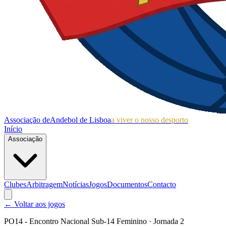
Associação de
Andebol de Lisboa
a viver o nosso desporto
Início
Associação
Clubes
Arbitragem
Notícias
Jogos
Documentos
Contacto
← Voltar aos jogos
PO14 - Encontro Nacional Sub-14 Feminino
· Jornada 2