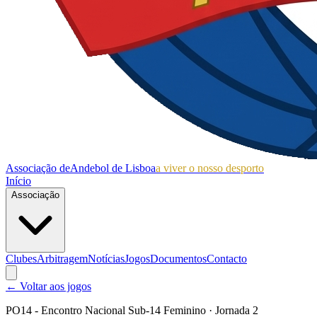
Associação de
Andebol de Lisboa
a viver o nosso desporto
Início
Associação
Clubes
Arbitragem
Notícias
Jogos
Documentos
Contacto
← Voltar aos jogos
PO14 - Encontro Nacional Sub-14 Feminino
· Jornada 2