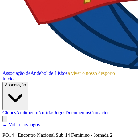
Associação de
Andebol de Lisboa
a viver o nosso desporto
Início
Associação
Clubes
Arbitragem
Notícias
Jogos
Documentos
Contacto
← Voltar aos jogos
PO14 - Encontro Nacional Sub-14 Feminino
· Jornada 2