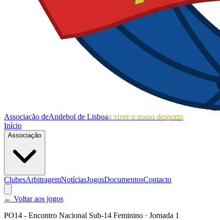
Associação de
Andebol de Lisboa
a viver o nosso desporto
Início
Associação
Clubes
Arbitragem
Notícias
Jogos
Documentos
Contacto
← Voltar aos jogos
PO14 - Encontro Nacional Sub-14 Feminino
· Jornada 1