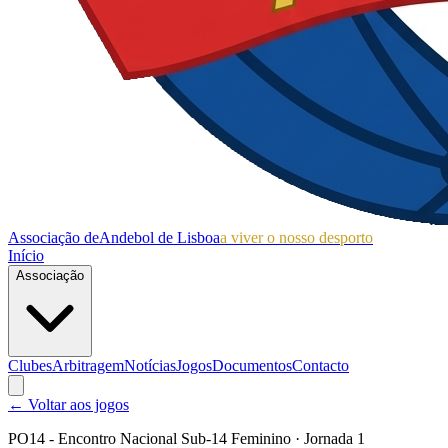
Associação de
Andebol de Lisboa
a viver o nosso desporto
Início
Associação
Clubes
Arbitragem
Notícias
Jogos
Documentos
Contacto
← Voltar aos jogos
PO14 - Encontro Nacional Sub-14 Feminino
· Jornada 1