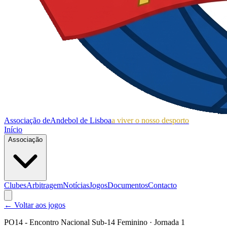
Associação de
Andebol de Lisboa
a viver o nosso desporto
Início
Associação
Clubes
Arbitragem
Notícias
Jogos
Documentos
Contacto
← Voltar aos jogos
PO14 - Encontro Nacional Sub-14 Feminino
· Jornada 1