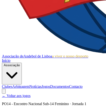
Associação de
Andebol de Lisboa
a viver o nosso desporto
Início
Associação
Clubes
Arbitragem
Notícias
Jogos
Documentos
Contacto
← Voltar aos jogos
PO14 - Encontro Nacional Sub-14 Feminino
· Jornada 1