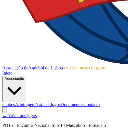
Associação de
Andebol de Lisboa
a viver o nosso desporto
Início
Associação
Clubes
Arbitragem
Notícias
Jogos
Documentos
Contacto
← Voltar aos jogos
PO15 - Encontro Nacional Sub-14 Masculino
· Jornada 5