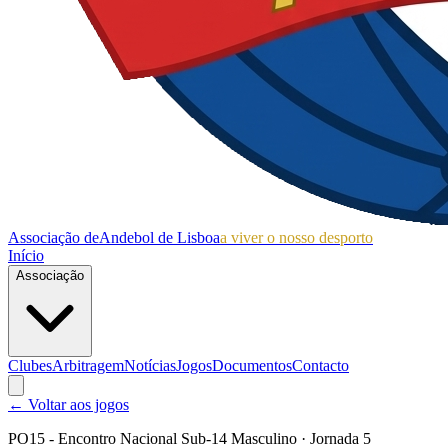
Associação de
Andebol de Lisboa
a viver o nosso desporto
Início
Associação
Clubes
Arbitragem
Notícias
Jogos
Documentos
Contacto
← Voltar aos jogos
PO15 - Encontro Nacional Sub-14 Masculino
· Jornada 5