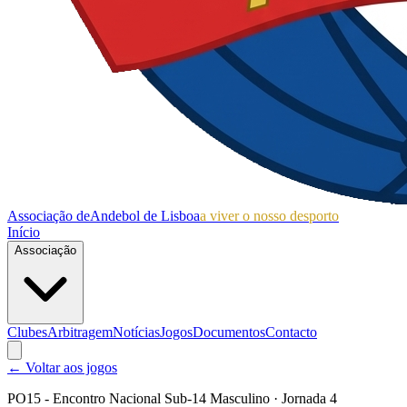
Associação de
Andebol de Lisboa
a viver o nosso desporto
Início
Associação
Clubes
Arbitragem
Notícias
Jogos
Documentos
Contacto
← Voltar aos jogos
PO15 - Encontro Nacional Sub-14 Masculino
· Jornada 4