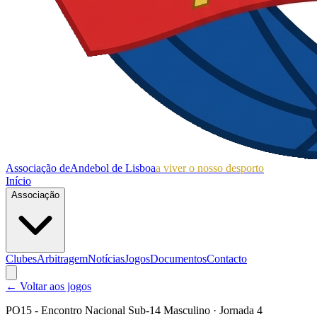
Associação de
Andebol de Lisboa
a viver o nosso desporto
Início
Associação
Clubes
Arbitragem
Notícias
Jogos
Documentos
Contacto
← Voltar aos jogos
PO15 - Encontro Nacional Sub-14 Masculino
· Jornada 4