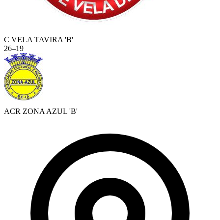
C VELA TAVIRA 'B'
26
–
19
ACR ZONA AZUL 'B'