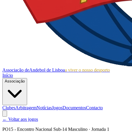
Associação de
Andebol de Lisboa
a viver o nosso desporto
Início
Associação
Clubes
Arbitragem
Notícias
Jogos
Documentos
Contacto
← Voltar aos jogos
PO15 - Encontro Nacional Sub-14 Masculino
· Jornada 1