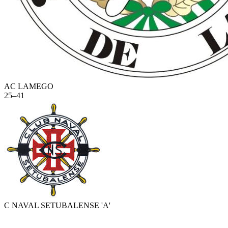
AC LAMEGO
25
–
41
C NAVAL SETUBALENSE 'A'