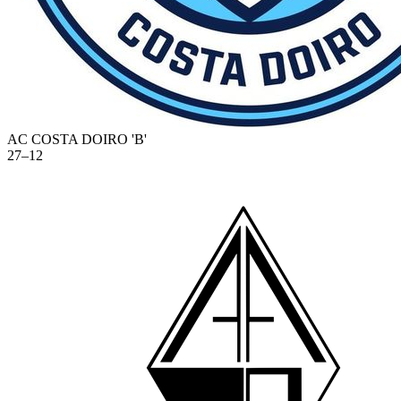
AC COSTA DOIRO 'B'
27
–
12