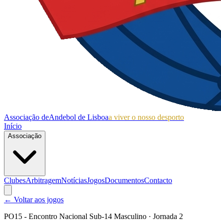
Associação de
Andebol de Lisboa
a viver o nosso desporto
Início
Associação
Clubes
Arbitragem
Notícias
Jogos
Documentos
Contacto
← Voltar aos jogos
PO15 - Encontro Nacional Sub-14 Masculino
· Jornada 2