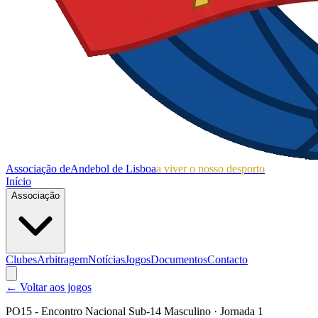
Associação de
Andebol de Lisboa
a viver o nosso desporto
Início
Associação
Clubes
Arbitragem
Notícias
Jogos
Documentos
Contacto
← Voltar aos jogos
PO15 - Encontro Nacional Sub-14 Masculino
· Jornada 1