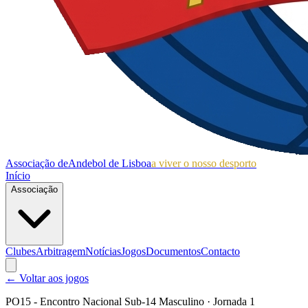
Associação de
Andebol de Lisboa
a viver o nosso desporto
Início
Associação
Clubes
Arbitragem
Notícias
Jogos
Documentos
Contacto
← Voltar aos jogos
PO15 - Encontro Nacional Sub-14 Masculino
· Jornada 1