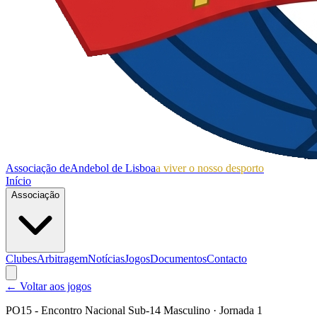
Associação de
Andebol de Lisboa
a viver o nosso desporto
Início
Associação
Clubes
Arbitragem
Notícias
Jogos
Documentos
Contacto
← Voltar aos jogos
PO15 - Encontro Nacional Sub-14 Masculino
· Jornada 1