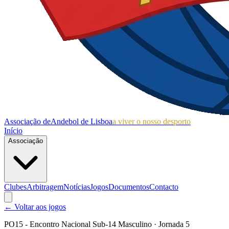
Associação de
Andebol de Lisboa
a viver o nosso desporto
Início
Associação
Clubes
Arbitragem
Notícias
Jogos
Documentos
Contacto
← Voltar aos jogos
PO15 - Encontro Nacional Sub-14 Masculino
· Jornada 5