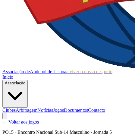
Associação de
Andebol de Lisboa
a viver o nosso desporto
Início
Associação
Clubes
Arbitragem
Notícias
Jogos
Documentos
Contacto
← Voltar aos jogos
PO15 - Encontro Nacional Sub-14 Masculino
· Jornada 5