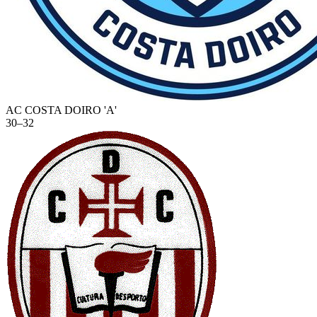
AC COSTA DOIRO 'A'
30
–
32