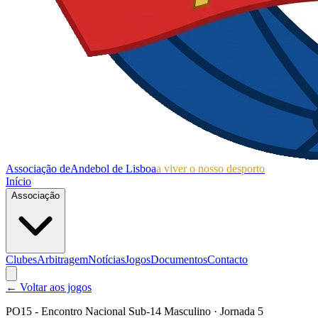
Associação de
Andebol de Lisboa
a viver o nosso desporto
Início
Associação
Clubes
Arbitragem
Notícias
Jogos
Documentos
Contacto
← Voltar aos jogos
PO15 - Encontro Nacional Sub-14 Masculino
· Jornada 5